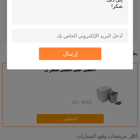
Standard
Size:
Fuel Filter
Type:
Original
Packaging:
Guangzhou
Place Of Origin:
فلتر زيت الوقود
auto fuel filter
تسليط الضوء:
,
فلتر زيت الوقود
فلتر الوقود عالي التدفق
فلتر زيت الوقود
إرسال
بطاقة:
,
,
احصل على افضل سعر ل
10
MOQ：
استمر
مرشحات وقود السيارات
أكثر