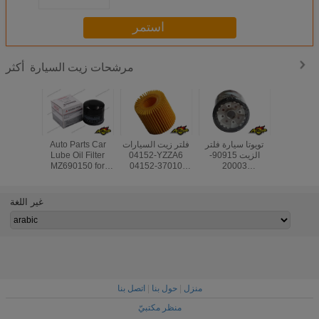
استمر
مرشحات زيت السيارة
أكثر
Auto Parts Car
فلتر زيت السيارات
تويوتا سيارة فلتر
Engine Pa
Lube Oil Filter
04152-YZZA6
الزيت 90915-
Generato
MZ690150 for
04152-37010
20003
Oil Filte
Mitsubishi Lancer/
4152YZZA6 لتويوتا
90915YZZE2
180 
Grandis/ Colt/
أوريس أفينسيس
9091510004
09,A2751
L300/ Pajero IV/
RAV4
9091503004
For Mer
غير اللغة
Strada/ Montero
9091510002 ل
Ben
أفنسيس راف 4
اتصل بنا
|
حول بنا
|
منزل
منظر مكتبيّ