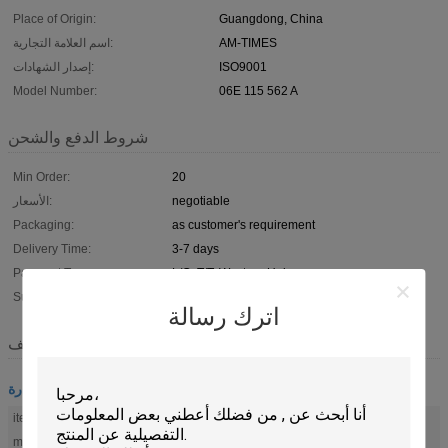
Place of Origin:
Guangdong, China
اسم العلامة التجارية:
AM-TIMES
إصدار الشهادات:
ISO9001
Model Number:
06E 115 562 A
شروط الدفع والشحن
Min Order:
20
الأسعار:
negotiable
Packaging:
as customer's requirement
Delivery Time:
3-7 days
Payment Terms:
L/C, T/T, Western Union,
Supply Ability:
100,000pcs/month
اترك رسالة
وصف
مرشحات زيت السيارة
item name:
oil filter
material:
Environment Friendly German filter paper