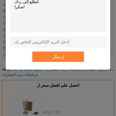
size:
64*31*157 mm
guarantee:
60000 kms or 2 Years
car make:
for AUDI
car model:
for Q7
Business Type:
wholesale
Service:
OEM/ ODM
price:
negotiable
Place of origin:
Guangdong, China
تسليط الضوء:
,
إرسال
truck oil filter
oil filter ذاتيّ
فلاتر زيت السيارات,مرشحات زيت السيارات
تصفية النفط شاحنة
بطاقة:
,
,
مرشحات زيت السيارات
احصل على افضل سعر ل
MOQ：
20