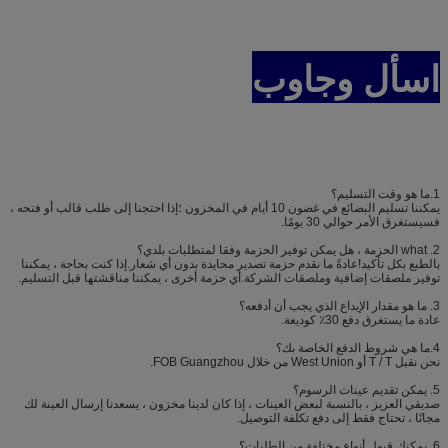
اسأل وجاوب
1.ما هو وقت التسليم؟
يمكننا تسليم البضائع في غضون 10 أيام في المخزون ؛إذا احتجنا إلى طلب قالب أو فتحه ،
فسيستغرق الأمر حوالي 30 يومًا.
2. what الحزمة ، هل يمكن توفير الحزمة وفقا لمتطلبات بلدي؟
بالطبع بكل تأكيد!عادةً ما نقدم حزمة تصدير محايدة بدون أي شعار.إذا كنت بحاجة ، يمكننا
توفير ملصقات إضافية وملصقات الشركة.أي حزمة أخرى ، يمكننا مناقشتها قبل التسليم.
3. ما هو مقدار الإيداع الذي يجب أن أدفعه؟
عادة ما يستغرق دفع 30٪ كوديعة.
4.ما هي شروط الدفع الخاصة بك؟
نحن نقبل T / T أو West Union من خلال FOB Guangzhou.
5. يمكن تقديم عينات الرسوم؟
صديقي العزيز ، بالنسبة لبعض العينات ، إذا كان لدينا مخزون ، يسعدنا إرسال العينة لك
مجانًا ، تحتاج فقط إلى دفع تكلفة التوصيل.
6. يمكنك قبول أنواع مختلفة من الطلبات؟