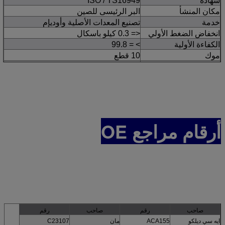
شهادة
ISO / TS16949
مكان المنشأ
البر الرئيسى للصين
خدمة
تصنيع المعدات الأصلية وأوديإم
انخفاض الضغط الأولي
<= 0.3 كيلو باسكال
الكفاءة الأولية
> = 99.8
موك
10 قطع
قدرة العرض
100000 جهاز كمبيوتر شخصى / شهر
للميناء
قوانغتشو
شروط الدفع
TT ، Westen Union ،
موعد التسليم
7 أيام بعد تأكيد الطلب
التعبئة
محايد / مخصص / مربع اللون
أرقام مراجع OE
1. كيس بلاستيكي + صندوق + كرتون ؛
2.Box / كيس بلاستيكي + كرتون
3. كن حسب الطلب
صاحب
رقم
صاحب
رقم
ايه سي ديلكو
ACA155
مان
C23107