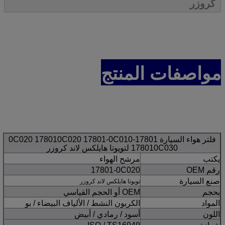
كروزر
مواصفات المنتج
فلتر هواء السيارة 17801-0C020 178010C020 17801-0C010
178010C030 لتويوتا هايلكس لاند كروزر
يكتب
مرشح الهواء
رقم OEM
17801-0C020
صنع السيارة
تويوتا هايلكس لاند كروزر
بحجم
OEM أو الحجم القياسي
المواد
الكربون النشط / الألياف البيضاء / بو
اللون
أسود / رمادي / أبيض