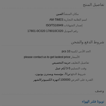
تفاصيل المنتج
مكان المنشأ:
الصين
اسم العلامة التجارية:
AM-TIMES
إصدار الشهادات:
ISO/TS16949
رقم الموديل:
17801-0C020 178010C020
شروط الدفع والشحن
الحد الأدنى لكمية:
10 pcs
الأسعار:
please contact us to get lastest price
تفاصيل التغليف:
حزمة التخصيص
وقت التسليم:
3-5 أيام عمل
شروط الدفع:
تي/T، مؤسسة ويسترن يونيون،
القدرة على العرض:
100000 أجهزة الكمبيوتر/الشهر
وصف
تويوتا فلتر الهواء