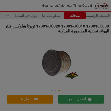
Guangzhou Automotor-Times Co. Ltd
الصفحة الرئيسية
منتجات
معلومات عنا
جولة في المعمل
>>
17801-0C020 17801-0C010 178010C030 تويوتا هيلوكس فلتر
الهواء، تصفية المقصورة المركبة
افضل سعر
اتصل بنا