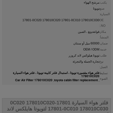
يكتب:
مرشح الهواء
صنع
تويوتا
السيارة:
17801-0C020 178010C020 17801-0C010 178010C030
OE
NO.:
مكان
قوانغدونغ ، الصين
المنشأ:
ضمان:
60000 ميل أو سنتان
خدمة:
OEM / ODM
طلب:
تويوتا هيلوكس لاند كروزر
نوع
تجارة الجملة والتجزئة
العمل:
فلتر هواء مقصورة تويوتا ، استبدال فلتر كابينة تويوتا ، فلتر هواء السيارة
تسليط
178010C020
الضوء:
Car Air Filter 178010C020
toyota cabin filter replacement
,
,
فلتر هواء السيارة 17801-0C020 178010C020
17801-0C010 178010C030 لتويوتا هايلكس لاند