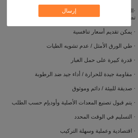
إرسال
·
الشركة المصنعة / أكثر من عشر سنوات من الخبرة في
تصدير الفلتر
· يمكن تقديم أسعار تنافسية
· طي الورق الأمثل / عدم تشويه الطيات
· قدرة كبيرة على حمل الغبار
· مقاومة جيدة للحرارة / أداء جيد ضد الرطوبة
· صديقة للبيئة / دائم وموثوق
· يتم قبول تصنيع المعدات الأصلية وأوديإم حسب الطلب
· التسليم في الوقت المحدد
· اقتصادية وعملية وسهلة التركيب