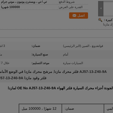
شروط الدفع:
تي / تي ، ويسترن يونيون ، موني جرام
القدرة على العرض:
100000 شهريا
اتصل
بيرة :
 مازدا
قوانغدونغ ، الصين (البر الرئيسي)
ضمان:
3 اشهر
أمام
صنع السيارة:
ما
السيارات سيارة
موعد التسليم:
خلال 7 أيام
AJ57-13-Z40-9A فلتر محرك مازدا
مرشح محرك مازدا في الوضع الأمام
,
فلتر وقود مازدا AJ57-13-Z40-9A
رك السيارة فلتر الهواء OE No AJ57-13-Z40-9A لمازدا
لمي
ضمان:
12 شهرًا ، 100000 ميل