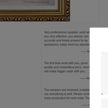
Very professional supplier, work with
you very effective, you always can
accurate and timely answer to my
questiones, totaly meet my standard!
—— Natalia
The first time work with you, good
quality and competitive price, next week
will make bigger order with you.
—— Aleksey
The samples are received, installed in
car, everything is well. Please arrange
mass production for next order. Thanks.
—— Shally