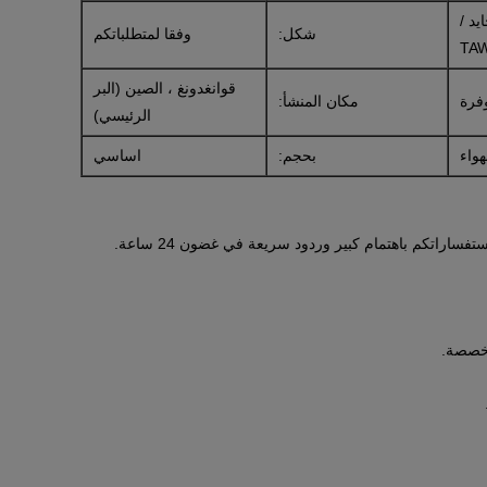
د /
شكل:
وفقا لمتطلباتكم
TA
قوانغدونغ ، الصين (البر
فرة
مكان المنشأ:
الرئيسي)
واء
بحجم:
اساسي