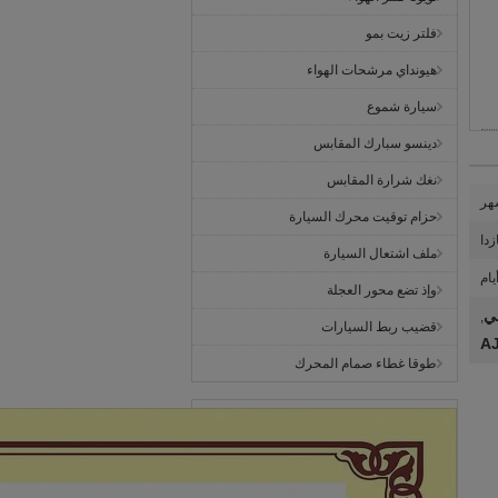
فلتر زيت بمو
هيونداي مرشحات الهواء
سيارة شموع
دينسو سبارك المقابس
نغك شرارة المقابس
حزام توقيت محرك السيارة
زدا
ملف اشتعال السيارة
وإذ تضع محور العجلة
ي
,
قضيب ربط السيارات
طوقا غطاء صمام المحرك