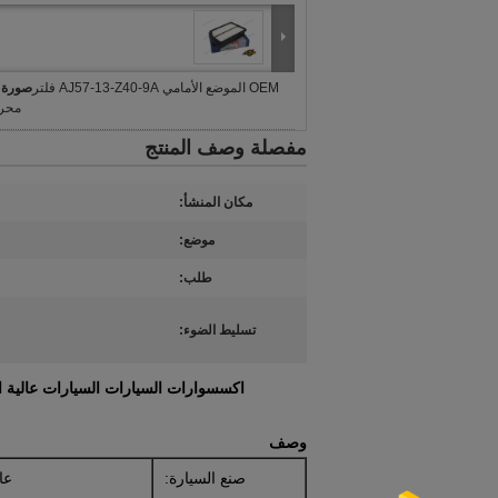
OEM الموضع الأمامي AJ57-13-Z40-9A فلتر
صورة ك
محرك
مفصلة وصف المنتج
مكان المنشأ:
موضع:
طلب:
تسليط الضوء:
اكسسوارات السيارات السيارات عالية الجودة أجزاء مح
وصف
صنع السيارة:
عا