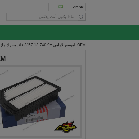
Arabic
search
OEM الموضع الأمامي AJ57-13-Z40-9A فلتر محرك مازدا
OEM الموضع الأمامي 9A