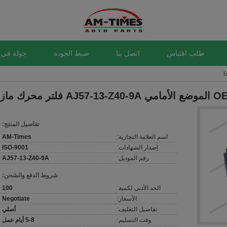
طلب اقتباس
اتصل بنا
ضبط الجودة
جولة في 
AJ57-13-Z40- فلتر محرك مازدا
تفاصيل المنتج:
اسم العلامة التجارية:
AM-Times
إصدار الشهادات:
ISO-9001
رقم الموديل:
AJ57-13-Z40-9A
شروط الدفع والشحن:
الحد الأدنى لكمية:
100
الأسعار:
Negotiate
تفاصيل التغليف:
أصلي
وقت التسليم:
5-8 أيام عمل