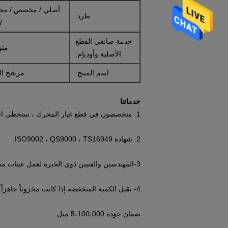
أصلي / مخصص / محاي
طرد:
W
خدمة صانعي القطع
متو
الأصلية وأوديإم:
اسم المنتج:
مرشح اله
خدماتنا
1. متخصصون في قطع غيار المحرك ، ستحظى استفساراتكم باهتمام كبير وردود سريعة في غضون 24 ساعة.
2. شهادة ISO9002 ، QS9000 ، TS16949.
3-المهندسين والفنيين ذوي الخبرة لعمل عينات مخصصة.
4- تقبل الكمية المنخفضة إذا كانت مخزوناً جاهزاً.
ضمان جودة 5،100،000 ميل.