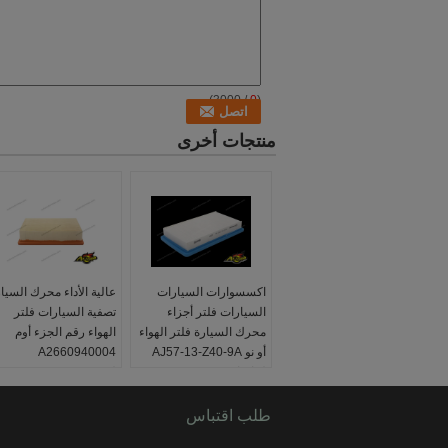
/ 3000)
0
(
منتجات أخرى
اكسسوارات السيارات
عالية الأداء محرك السيا
السيارات فلتر أجزاء
تصفية السيارات فلتر
محرك السيارة فلتر الهواء
الهواء رقم الجزء أوم
أو نو AJ57-13-Z40-9A
A2660940004
لمازدا
لمرسيدس
مكان المنشأ:
قوانغدونغ ،
بحجم:
* 219 * 50
طلب اقتباس
الصين (البر الرئيسي)
ملم
ضمان:
3 اشهر
صنع السيارة:
مرسيدس