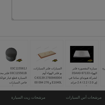
رة
سيارة المقصورة فلتر
السيارات فلتر السيارات،
03C115561J
الهواء 97133-3SAA0
بو فلتر الهواء أوم
03C115561B فلتر
لشركة هيونداي سانتا في
2760940004 C43139
السيارة قطع غيار فول
إي 2.0 / 2.2 / 2.4 جراند
E1040L و 276 094 00
فاجن السيارات
سانتافي أوبتيما
04 لسيارة
مكان المنشأ:
قوانغدونغ 
173.5 
شهادة:
ISO9001 /
بحجم:
424 * 200 * 31
الصين
TS16949
مرشحات أس السيارات
ملم
يكتب:
مرشحات زيت السيارة
مصفاة النفط
صنع السيارة:
لتويوتا
ضمان:
12 شهرًا ، 10000
بحجم:
3/4 بوصة × 16