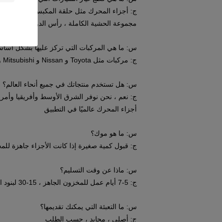
ج: أجزاء المحرك مثل حلقة المكبس ، المكبس ، ا
مجموعة الحشية الكاملة ، رأس الدوار ، غمازة ال
س: ما هي المركبات التي تركز عليها بشكل أسا
ج: مركبات مثل Toyota و Nissan و Mitsubishi و Hyundai و Kia و Mazda و Isuzu و Suzuki و Hino و Chvrolet و GM إلخ.
س: هل تستخدم منتجاتك في جميع أنحاء العالم؟
ج: نعم ، نحن نوفر الشرق الأوسط وأفريقيا وأمريكا
أجزاء المحرك عالميًا في التطبيق
س: ما هو موك؟
ج: قبول كمية صغيرة إذا كانت الأجزاء جاهزة للم
س: ماذا عن وقت التسليم؟
ج: 5-7 أيام عمل للمخزون الجاهز ، 15-30 لبنود الإنتاج
س: ما التعبئة التي يمكنك تقديمها؟
ج: أصلي ، محايد ، حسب الطلب