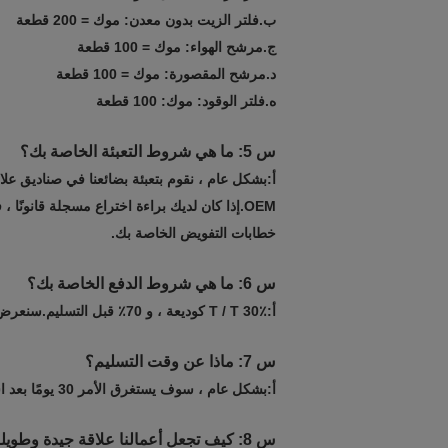
ب.
فلتر الزيت بدون معدن: موك = 200 قطعة
ج.
مرشح الهواء: موك = 100 قطعة
د.
مرشح المقصورة: موك = 100 قطعة
ه.
فلتر الوقود: موك: 100 قطعة
س 5: ما هي شروط التعبئة الخاصة بك؟
أ:
بشكل عام ، نقوم بتعبئة بضائعنا في صناديق علام
OEM.إذا كان لديك براءة اختراع مسجلة قانونً
خطابات التفويض الخاصة بك.
س 6: ما هي شروط الدفع الخاصة بك؟
أ:
T / T 30٪ كوديعة ، و 70٪ قبل التسليم.سنعرض لك صور المنتجات والحزم قبل دفع الرصيد.
س 7: ماذا عن وقت التسليم؟
أ:
بشكل عام ، سوف يستغرق الأمر 30 يومًا بعد استلام الدفعة المقدمة.يعتمد وقت التسليم المحدد على العناصر وكمية طلبك.
س 8: كيف تجعل أعمالنا علاقة جيدة وطويلة الأمد؟