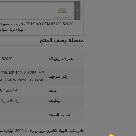
TS16949 OEM 87139-52020 فلتر مكيف
صورة ك
الهواء يزيل شوائب
مفصلة وصف المنتج
عمر الفاروق لا.:
9-52020
390، MP 121، AH 256، MP
رقم المرجع.:
AH 259، WP9290، 1733740
مادة:
U / Eco / PT
وظيفة:
إزالة الغبار ا
تسليط الضوء:
فلتر مكيف الهواء لكامري بريوس راف 4 2009 اليابانية سيارة OEM 87139-52020 فلتر هواء المقصورة السيارات