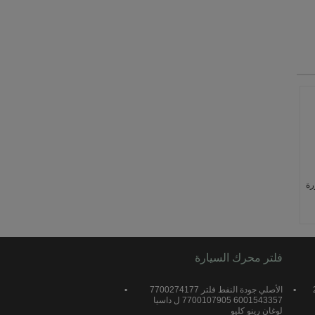
ورة
،
فلتر محرك السيارة
O
2
الأصلي جودة النفط فلتر 7700274177
6001543357 7700107905 ل داسيا
لوغان رينو كليو