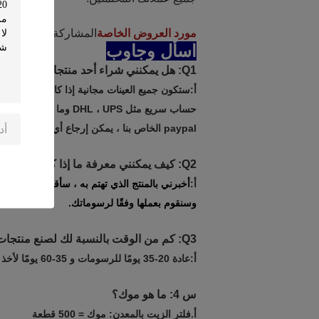
مورد العروض الخاصة
المشاركة يمكننا تصمي
اسأل وجاوب
Q1: هل يمكنني شراء أحد منتجاتك للعينة؟
أ:
حساب سريع مثل DHL ، UPS وما إلى ذلك ، فسنرسل لك مباشرةً ، إذا لم يكن لديك ، يمكنك الإرسال
paypal الخاص بنا ، يمكن إرجاع أي تكلفة عينة عند إصدار الطلب.
Q2: كيف يمكنني معرفة ما إذا كان المنتج مناسبًا لجهازي أم لا؟
أ:
أخبرني بالمنتج الذي تهتم به ، سأقدم لك الأحجا
وسنقوم بعملها وفقًا لرسوماتك.
Q3: كم من الوقت بالنسبة لك لصنع منتجات جديدة؟
أ:
عادة 20-35 يومًا للرسومات و 35-60 يومًا لأخذ العينات
س 4: ما هو موك؟
أ.
فلتر الزيت بالمعدن: موك = 500 قطعة