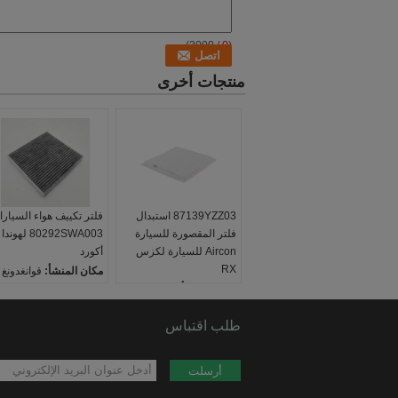
/ 3000)
0
(
منتجات أخرى
87139YZZ03 استبدال
فلتر تكييف هواء السيار
فلتر المقصورة للسيارة
80292SWA003 لهوندا
Aircon للسيارة لكزس
أكورد
RX
مكان المنشأ:
قوانغدونغ 
مكان المنشأ:
قوانغدونغ ،
الصين
الصين
يكتب:
مرشح المقصورة
يكتب:
طلب اقتباس
مرشح المقصورة
صنع السيارة:
هوندا
صنع السيارة:
تويوتا
عمر الفاروق لا.:
عمر الفاروق لا.:
87139-
SWA-003
أرسلت
80292SWA003
YZZ03 87139YZZ03
87139-33010