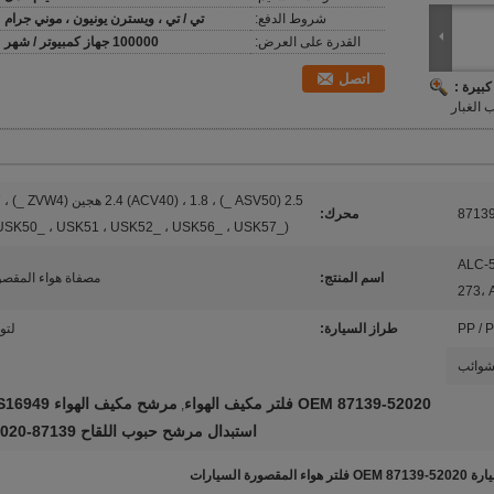
شروط الدفع:
تي / تي ، ويسترن يونيون ، موني جرام
القدرة على العرض:
100000 جهاز كمبيوتر / شهر
اتصل
بيرة :
 الغبار
2.5 
8713
محرك:
USK50_ ، USK51 ، USK52_ ، USK56_ ، USK57_) ،
ALC-5
اسم المنتج:
مصفاة هواء المقصو
273، 
PP / P
طراز السيارة:
لتوي
لشوائب
OEM 87139-52020 فلتر مكيف الهواء
مرشح مكيف الهواء TS16949
,
استبدال مرشح حبوب اللقاح 87139-52020