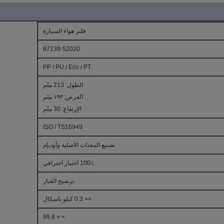
فلتر هواء السيارة
87139-52020
PP / PU / Eco / PT
الطول: 213 ملم
العرض: ١٩٣ ملم
الإرتفاع: 30 ملم
ISO / TS16949
تصنيع المعدات الأصلية وأوديإم
100٪ اختبار احترافي
ترشيح الغبار
<= 0.3 كيلو باسكال
> = 99.8