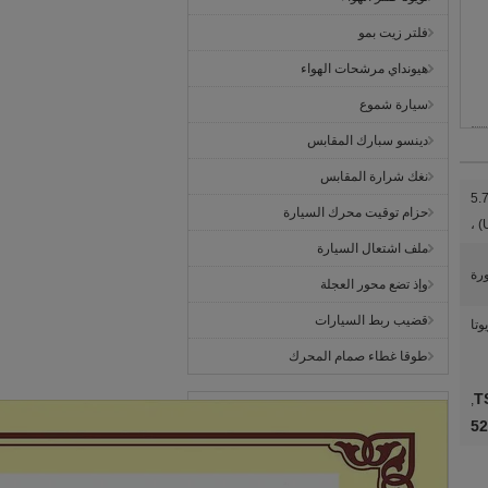
فلتر زيت بمو
هيونداي مرشحات الهواء
سيارة شموع
دينسو سبارك المقابس
نغك شرارة المقابس
(ASV50 _) ، 2.4 (ACV40) ، 1.8 هجين (ZVW4 _) ، 5.7
حزام توقيت محرك السيارة
(
ملف اشتعال السيارة
رة
وإذ تضع محور العجلة
قضيب ربط السيارات
وتا
طوقا غطاء صمام المحرك
,