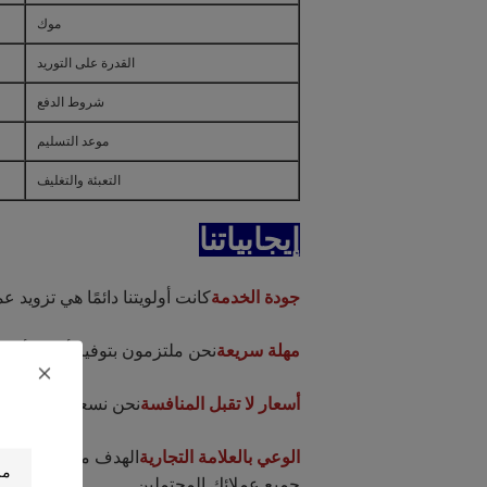
موك
القدرة على التوريد
شروط الدفع
موعد التسليم
التعبئة والتغليف
إيجابياتنا
جودة الخدمة
كانت أولويتنا دائمًا هي تزويد ع
مهلة سريعة
نحن ملتزمون بتوفير أسرع أوقات 
أسعار لا تقبل المنافسة
نحن نسعى باستمرار ل
الوعي بالعلامة التجارية
الهدف من أي علامة 
جميع عملائك المحتملين.