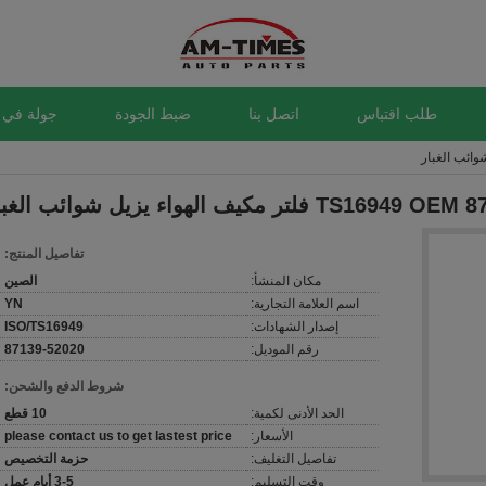
طلب اقتباس
اتصل بنا
ضبط الجودة
جولة في 
 فلتر مكيف الهواء يزيل شوائب الغبار
تفاصيل المنتج:
مكان المنشأ:
الصين
اسم العلامة التجارية:
YN
إصدار الشهادات:
ISO/TS16949
رقم الموديل:
87139-52020
شروط الدفع والشحن:
الحد الأدنى لكمية:
10 قطع
الأسعار:
please contact us to get lastest price
تفاصيل التغليف:
حزمة التخصيص
وقت التسليم:
3-5 أيام عمل