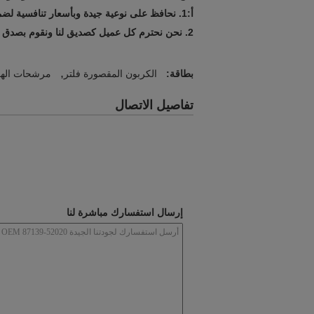
أ:
1. نحافظ على نوعية جيدة وبأسعار تنافسية لضمان استفادة عملائنا ؛
2. نحن نحترم كل عميل كصديق لنا ونقوم بصدق بأعمال تجارية ونكوّن صداقات معهم ، بغض النظر عن المكان الذي يأتون منه
,
بطاقة:
الكربون المقصورة فلتر
مرشحات الهو
تفاصيل الاتصال
إرسال استفسارك مباشرة لنا