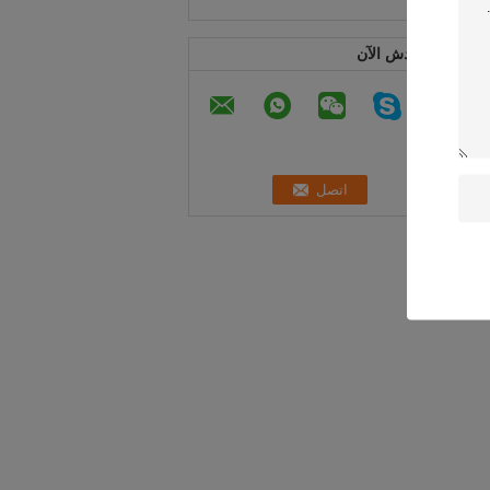
 ؛
ابن دردش الآن
ان لديك